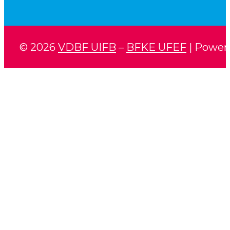
© 2026
VDBF UIFB
–
BFKE UFEF
| Power