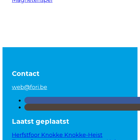
Magnetenspel
Contact
web@fori.be
Laatst geplaatst
Herfstfoor Knokke Knokke-Heist