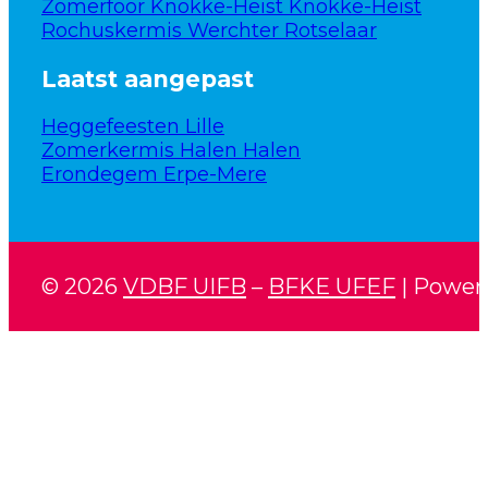
Zomerfoor Knokke-Heist Knokke-Heist
Rochuskermis Werchter Rotselaar
Laatst aangepast
Heggefeesten Lille
Zomerkermis Halen Halen
Erondegem Erpe-Mere
© 2026
VDBF UIFB
–
BFKE UFEF
| Power